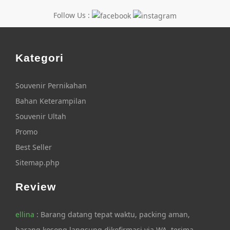
Follow Us :
Kategori
Souvenir Pernikahan
Bahan Keterampilan
Souvenir Ultah
Promo
Best Seller
Sitemap.php
Review
ellina
: Barang datang tepat waktu, packing aman,
barang kosong langsung dikofirmasi via WA, terima