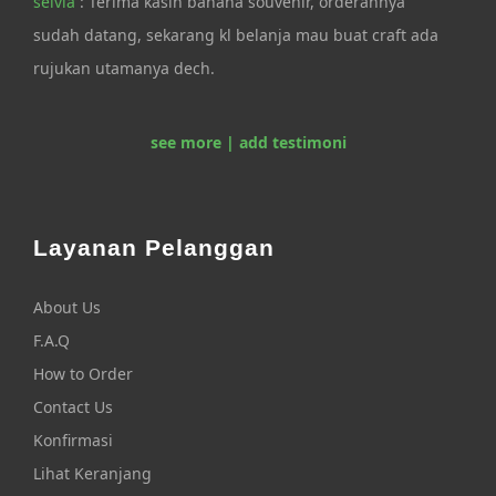
selvia
: Terima kasih banana souvenir, orderannya
sudah datang, sekarang kl belanja mau buat craft ada
rujukan utamanya dech.
see more | add testimoni
Layanan Pelanggan
About Us
F.A.Q
How to Order
Contact Us
Konfirmasi
Lihat Keranjang