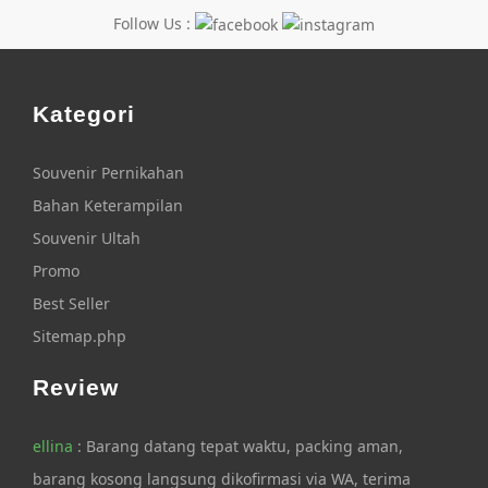
Follow Us :
Kategori
Souvenir Pernikahan
Bahan Keterampilan
Souvenir Ultah
Promo
Best Seller
Sitemap.php
Review
ellina
: Barang datang tepat waktu, packing aman,
barang kosong langsung dikofirmasi via WA, terima