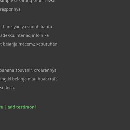
 simple sekarang order lewat
 responnya
, thank you ya sudah bantu
 adekku. ntar aq infoin ke
t belanja macem2 kebutuhan
 banana souvenir, orderannya
ng kl belanja mau buat craft
ya dech.
e | add testimoni