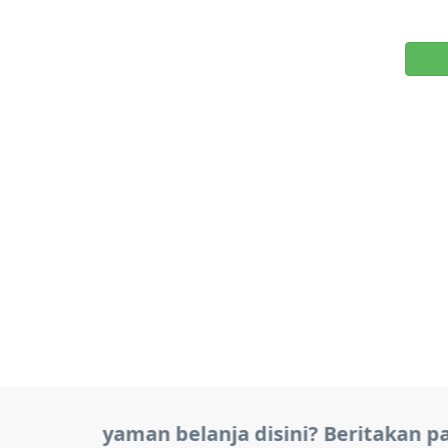
Mika Tabung 13.5 X 15
Rp. 0
Detail
Anda Nyaman belanja disini? Beritakan pad