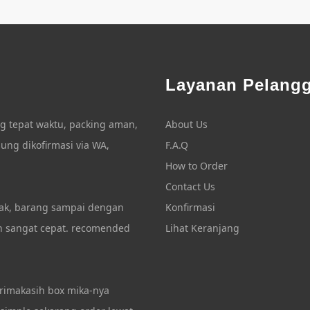
Layanan Pelang
g tepat waktu, packing aman,
About Us
ung dikofirmasi via WA,
F.A.Q
How to Order
Contact Us
kak, barang sampai dengan
Konfirmasi
an sangat cepat. recomended
Lihat Keranjang
trimakasih box mika-nya