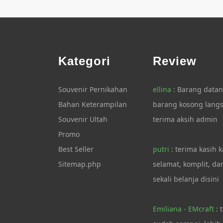
Kategori
Review
Souvenir Pernikahan
ellina
: Barang datan
Bahan Keterampilan
barang kosong langs
Souvenir Ultah
terima aksih admin
Promo
Best Seller
putri
: terima kasih 
Sitemap.php
selamat, komplit, d
sekali belanja disini
Emiliana - EMcraft
: 