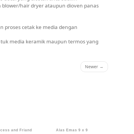
lower/hair dryer ataupun dioven panas
an proses cetak ke media dengan
ntuk media keramik maupun termos yang
Newer
→
cess and Friand
Alas Emas 9 x 9
Tile Pita 1