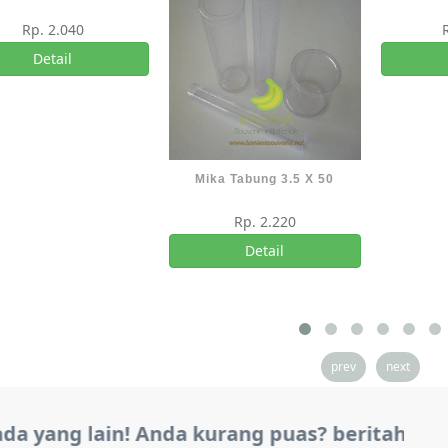
Rp. 2.040
Detail
Mika Tabung 3.5 X 50
Rp. 2.220
Detail
prev
next
a yang lain! Anda kurang puas? beritahu kam