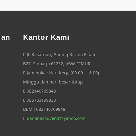
gan
Kantor Kami
Jl. Kesatrian, Gading Kirana Estate
B27, Sidoarjo 61252, JAWA TIMUR.
Jam buka : Hari Kerja (09.00 - 16.00)
Minggu dan hari besar tutup
082140769848
085733199838
BBM : 082140769848
bananasouvenir@yahoo.com