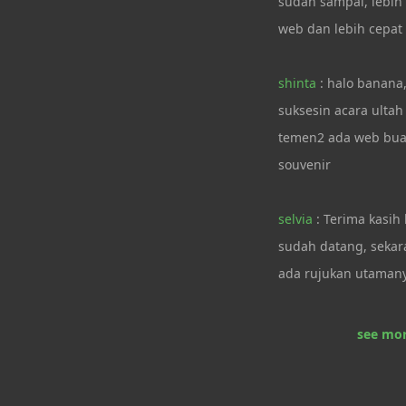
sudah sampai, lebih
web dan lebih cepat
shinta
: halo banana
suksesin acara ultah
temen2 ada web bua
souvenir
selvia
: Terima kasih
sudah datang, sekara
ada rujukan utaman
see mor